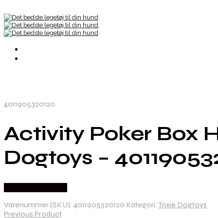
4011905320120
Activity Poker Box H
Dogtoys – 40119053
Købes hos Mypets
Varenummer (SKU):
4011905320120
Kategori:
Trixie Dogtoys
Previous Product