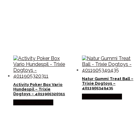
Natur Gummi Treat Ball –
Trixie Dogtoys –
Activity Poker Box Vario
4011905349435
Hundespil – Trixie
Dogtoys – 4011905320311
Købes hos Mypets
Købes hos Mypets