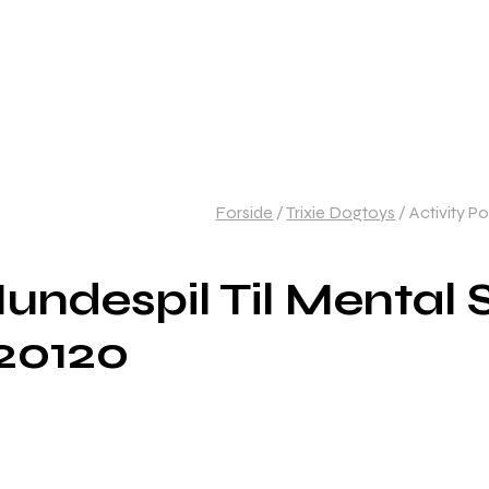
Forside
/
Trixie Dogtoys
/
Activity Po
undespil Til Mental S
20120