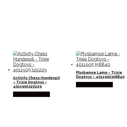
Plysbamse Lama – Trixie
Dogtoys – 4011905358840
Activity Chess Hundespil
– Trixie Dogtoys –
Købes hos Mypets
4011905320229
Købes hos Mypets