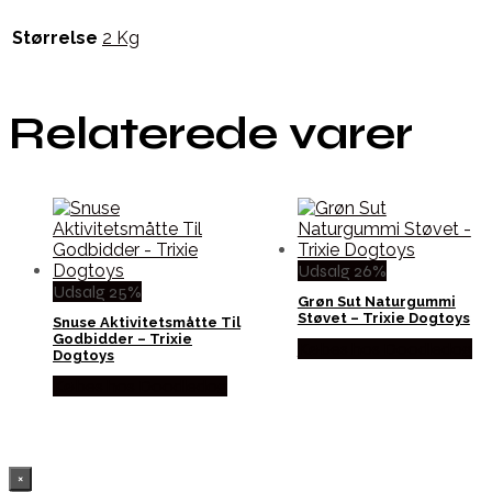
Størrelse
2 Kg
Relaterede varer
Udsalg 26%
Udsalg 25%
Grøn Sut Naturgummi
Støvet – Trixie Dogtoys
Snuse Aktivitetsmåtte Til
Godbidder – Trixie
Købes hos Doodledog
Dogtoys
Købes hos Doodledog
×