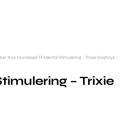
ker Box Hundespil Til Mental Stimulering – Trixie Dogtoys –
timulering – Trixie