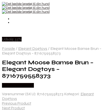
Udsalg 33%
Forside
/
Elegant Dogtoys
/
Elegant Moose Bamse Brun –
Elegant Dogtoys – 8716759558373
Elegant Moose Bamse Brun –
Elegant Dogtoys –
8716759558373
Købes hos Mypets
Varenummer (SKU):
8716759558373
Kategori:
Elegant
Dogtoys
Previous Product
Next Product