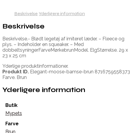
Beskrivelse
Yderligere information
Beskrivelse
Beskrivelse.- Blødt legetøj af imiteret læder. – Fleece og
plys. – Indeholder en squeaker. – Med
dobbeltsyningerFarveMørkebrunModel. ElgStørrelse. 29 x
23 x 25 cm
Yderlige produktinformationer.
Produkt ID.
Elegant-moose-bamse-brun 8716759558373
Farve. Brun
Yderligere information
Butik
Mypets
Farve
Brun