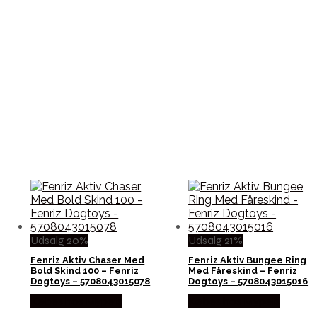
Udsalg 20%
Udsalg 21%
Fenriz Aktiv Chaser Med
Fenriz Aktiv Bungee Ring
Bold Skind 100 – Fenriz
Med Fåreskind – Fenriz
Dogtoys – 5708043015078
Dogtoys – 5708043015016
Købes hos Mypets
Købes hos Mypets