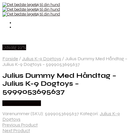
Udsalg 22%
Forside
/
Julius K-9 Dogtoys
/
Julius Dummy Med Håndtag –
Julius K-9 Dogtoys – 5999053695637
Julius Dummy Med Håndtag –
Julius K-9 Dogtoys –
5999053695637
Købes hos Mypets
Varenummer (SKU):
5999053695637
Kategori:
Julius K-9
Dogtoys
Previous Product
Next Product