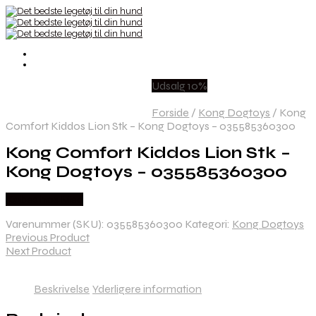
Udsalg 10%
Forside
/
Kong Dogtoys
/
Kong
Comfort Kiddos Lion Stk – Kong Dogtoys – 035585360300
Kong Comfort Kiddos Lion Stk –
Kong Dogtoys – 035585360300
Købes hos Med
Varenummer (SKU):
035585360300
Kategori:
Kong Dogtoys
Previous Product
Next Product
Beskrivelse
Yderligere information