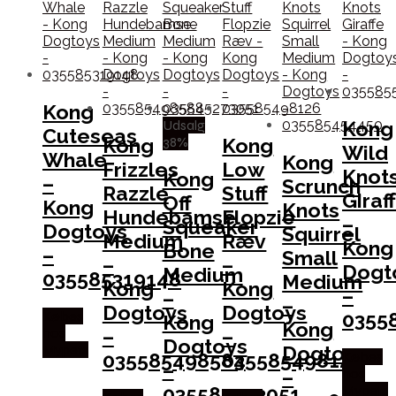
Kong
Udsalg
Kong
Cuteseas
38%
Kong
Kong
Wild
Whale
Kong
Frizzles
Low
Knot
Kong
–
Scrunch
Razzle
Stuff
Giraf
Off
Kong
Knots
Hundebamse
Flopzie
–
Squeaker
Dogtoys
Squirrel
Medium
Ræv
Kong
Bone
–
Small
–
–
Dogt
Medium
035585319148
Medium
Kong
Kong
–
–
–
Dogtoys
Dogtoys
0355
Købes
Kong
Kong
–
–
hos
Dogtoys
Dogtoys
Mypets
035585498584
035585498126
Købes
–
–
hos
035585273051
Mypets