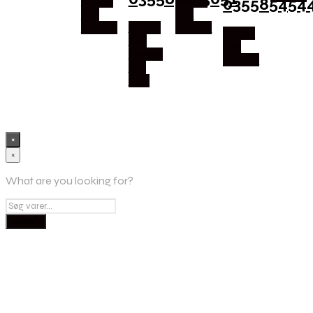
035585454
Købes
Købes
hos
hos
Mypets
Købes
Mypets
Købes
hos
hos
Design
Mypets
For
Pets
×
×
What are you looking for?