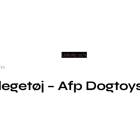
Udsalg 25%
oys
legetøj – Afp Dogtoy