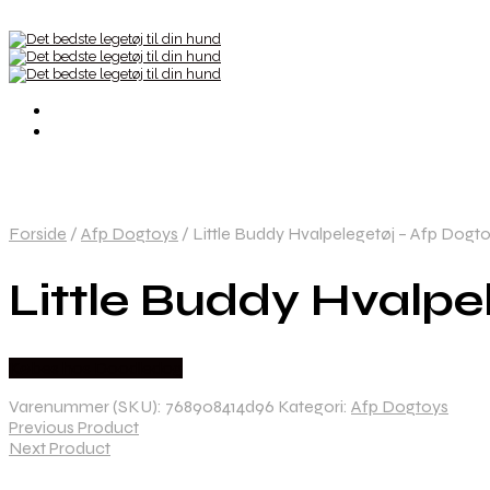
Forside
/
Afp Dogtoys
/
Little Buddy Hvalpelegetøj – Afp Dogt
Little Buddy Hvalpe
Købes hos Doodledog
Varenummer (SKU):
768908414d96
Kategori:
Afp Dogtoys
Previous Product
Next Product