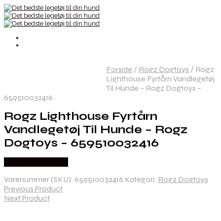
Forside
/
Rogz Dogtoys
/
Rogz
Lighthouse Fyrtårn Vandlegetøj
Til Hunde – Rogz Dogtoys –
659510032416
Rogz Lighthouse Fyrtårn
Vandlegetøj Til Hunde – Rogz
Dogtoys – 659510032416
Købes hos Mypets
Varenummer (SKU):
659510032416
Kategori:
Rogz Dogtoys
Previous Product
Next Product