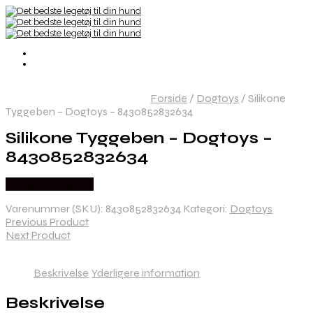
Forside
/
Dogtoys
/
Silikone
Tyggeben – Dogtoys – 8430852832634
Silikone Tyggeben – Dogtoys –
8430852832634
Købes hos Gstore
Varenummer (SKU):
8430852832634
Kategori:
Dogtoys
Previous Product
Next Product
Beskrivelse
Yderligere information
Beskrivelse