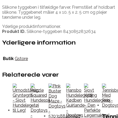
Silikone tyggeben i tilfældige farver. Fremstillet af holdbart
silikone. Tyggebenet måler 4 x 10. 5 x 2. 5 cm og plejer
tænderne under leg.
Yderlige produktinformationer.
Produkt ID.
Silikone-tyggeben 8430852832634
Yderligere information
Butik
Gstore
Relaterede varer
Tenn