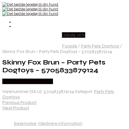
Udsalg 26%
Forside
/
Party Pets Dogtoys
/
Skinny Fox Brun – Party Pets Dogtoys – 5705833879124
Skinny Fox Brun – Party Pets
Dogtoys – 5705833879124
Købes hos Loppetjansen
Varenummer (SKU):
5705833879124
Kategori:
Party Pets
Dogtoys
Previous Product
Next Product
Beskrivelse
Yderligere information