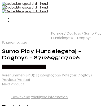
Forside
/
Dogtoys
/
Sumo Play
Hundelegetøj – Dogtoys –
8712695107026
Sumo Play Hundelegetøj –
Dogtoys – 8712695107026
Købes hos Design For Pets
Varenummer (SKU):
8712695107026
Kategori:
Dogtoys
Previous Product
Next Product
Beskrivelse
Yderligere information