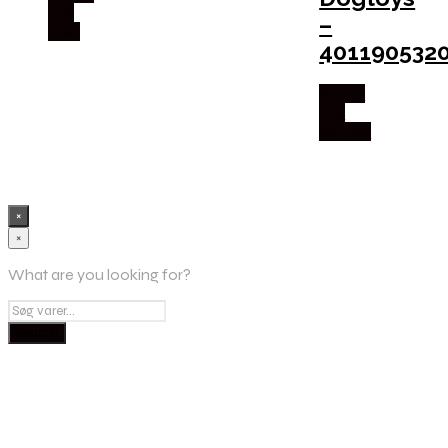
hos
–
Med
401190532
Købes
hos
Mypets
×
×
What are you looking for?