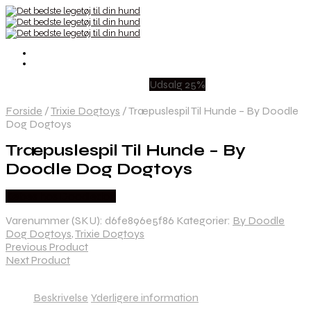
Udsalg 25%
Forside
/
Trixie Dogtoys
/
Træpuslespil Til Hunde – By Doodle
Dog Dogtoys
Træpuslespil Til Hunde – By
Doodle Dog Dogtoys
Købes hos Doodledog
Varenummer (SKU):
d6fe896e5f86
Kategorier:
By Doodle
Dog Dogtoys
,
Trixie Dogtoys
Previous Product
Next Product
Beskrivelse
Yderligere information