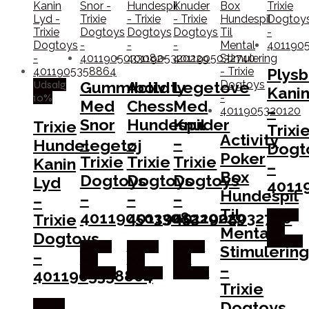
Plys
Udsalg
Gummibold
Activity
Legetove
Kani
10%
Med
Chess
Med
–
Snor
Hundespil
Knuder
Trixie
Trixi
Activity
–
–
–
Hundelegetøj
Dogt
Poker
Trixie
Trixie
Trixie
Kanin
–
Box
Dogtoys
Dogtoys
Dogtoys
Lyd
4011
Hundespil
–
–
–
–
Til
4011905033082
4011905320229
4011905032740
Købes
Trixie
hos
Mental
Dogtoys
Mypets
Købes
Købes
Købes
Stimulerin
–
hos
hos
hos
–
4011905358864
Mypets
Mypets
Mypets
Trixie
Dogtoys
Købes