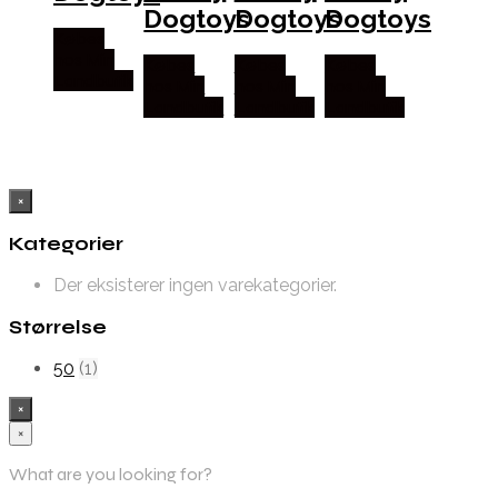
Dogtoys
Dogtoys
Dogtoys
Købes
hos Min
Købes
Købes
Købes
Landbutik
hos Min
hos Min
hos Min
Landbutik
Landbutik
Landbutik
×
Kategorier
Der eksisterer ingen varekategorier.
Størrelse
50
(1)
×
×
What are you looking for?