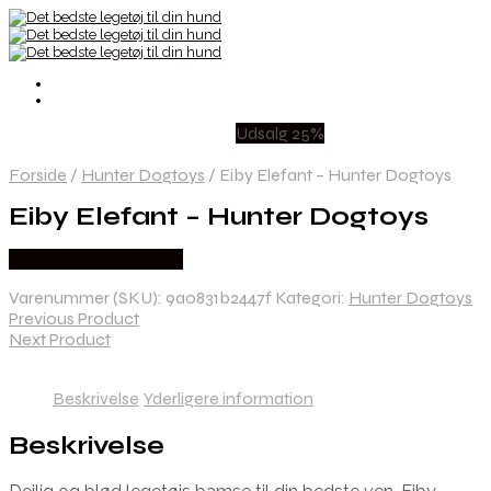
Udsalg 25%
Forside
/
Hunter Dogtoys
/
Eiby Elefant – Hunter Dogtoys
Eiby Elefant – Hunter Dogtoys
Købes hos Doodledog
Varenummer (SKU):
9a0831b2447f
Kategori:
Hunter Dogtoys
Previous Product
Next Product
Beskrivelse
Yderligere information
Beskrivelse