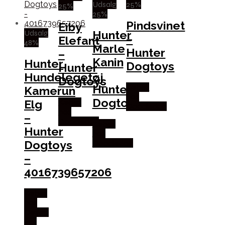
Udsalg
25%
25%
25%
Pindsvinet
Eiby
Udsalg
Hunter
–
Elefant
48%
Marle
Hunter
–
Kanin
Hunter
Dogtoys
Hunter
–
Hundelegetøj
Dogtoys
Hunter
Købes
Kamerun
hos
Dogtoys
Elg
Købes
Doodledog
hos
–
Doodledog
Købes
Hunter
hos
Dogtoys
Doodledog
–
4016739657206
Købes
hos
Design
For