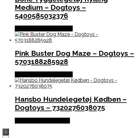
Medium – Dogtoys –
5400585032376
Købes hos Design For Pets
Pink Buster Dog Maze – Dogtoys –
5703188285928
Købes hos Design For Pets
Hansbo Hundelegetøj Kødben –
Dogtoys – 7320276038075
Købes hos A A Rideudstyr
×