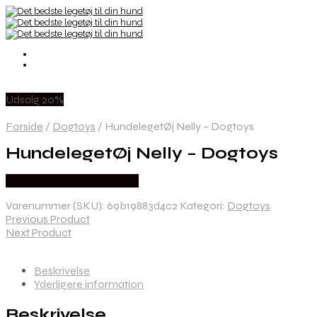
Udsalg 20%
Forside
/
Dogtoys
/
HundelegetØj Nelly – Dogtoys
HundelegetØj Nelly – Dogtoys
Købes hos Pam Rideudstyr
Varenummer (SKU):
69b19883d4c2
Kategori:
Dogtoys
Previous Product
Next Product
Beskrivelse
Yderligere information
Beskrivelse