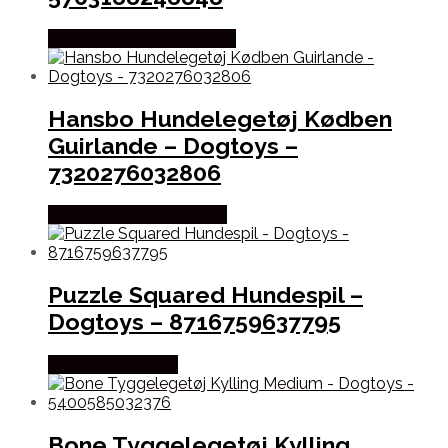
Købes hos Design For Pets
Hansbo Hundelegetøj Kødben
Guirlande – Dogtoys –
7320276032806
Købes hos A A Rideudstyr
Puzzle Squared Hundespil –
Dogtoys – 8716759637795
Købes hos Mypets
Bone Tyggelegetøj Kylling