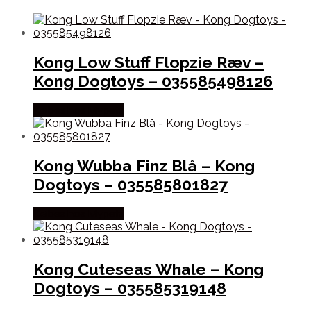
Kong Low Stuff Flopzie Ræv –
Kong Dogtoys – 035585498126
Købes hos Mypets
Kong Wubba Finz Blå – Kong
Dogtoys – 035585801827
Købes hos Mypets
Kong Cuteseas Whale – Kong
Dogtoys – 035585319148