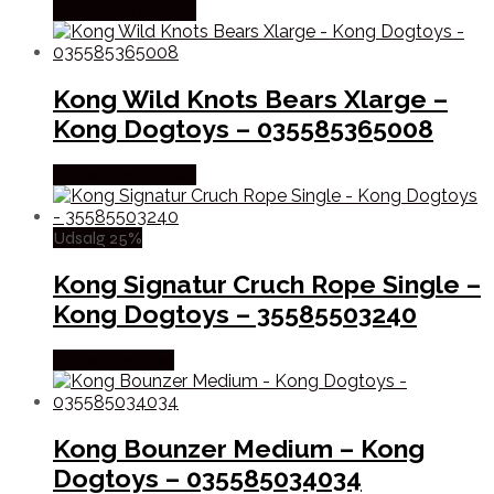
Købes hos Mypets
Kong Wild Knots Bears Xlarge –
Kong Dogtoys – 035585365008
Købes hos Mypets
Udsalg 25%
Kong Signatur Cruch Rope Single –
Kong Dogtoys – 35585503240
Købes hos Med
Kong Bounzer Medium – Kong
Dogtoys – 035585034034