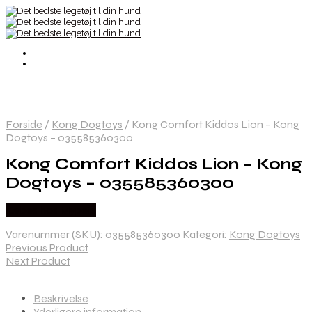
Forside
/
Kong Dogtoys
/
Kong Comfort Kiddos Lion – Kong
Dogtoys – 035585360300
Kong Comfort Kiddos Lion – Kong
Dogtoys – 035585360300
Købes hos Mypets
Varenummer (SKU):
035585360300
Kategori:
Kong Dogtoys
Previous Product
Next Product
Beskrivelse
Yderligere information