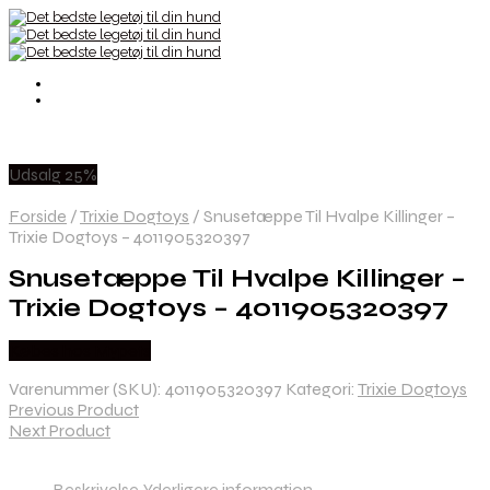
Udsalg 25%
Forside
/
Trixie Dogtoys
/
Snusetæppe Til Hvalpe Killinger –
Trixie Dogtoys – 4011905320397
Snusetæppe Til Hvalpe Killinger –
Trixie Dogtoys – 4011905320397
Købes hos Mypets
Varenummer (SKU):
4011905320397
Kategori:
Trixie Dogtoys
Previous Product
Next Product
Beskrivelse
Yderligere information