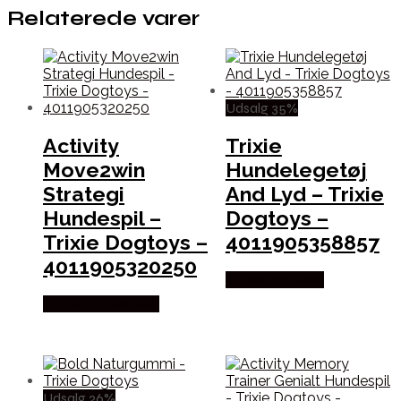
Relaterede varer
Udsalg 35%
Activity
Trixie
Move2win
Hundelegetøj
Strategi
And Lyd – Trixie
Hundespil –
Dogtoys –
Trixie Dogtoys –
4011905358857
4011905320250
Købes hos Med
Købes hos Mypets
Udsalg 26%