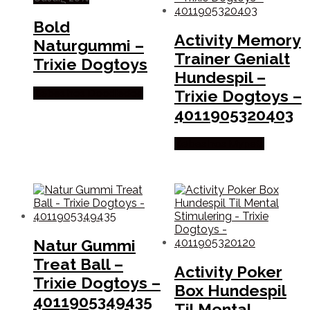
Bold
Activity Memory
Naturgummi –
Trainer Genialt
Trixie Dogtoys
Hundespil –
Trixie Dogtoys –
Købes hos Doodledog
4011905320403
Købes hos Mypets
Natur Gummi
Treat Ball –
Activity Poker
Trixie Dogtoys –
Box Hundespil
4011905349435
Til Mental